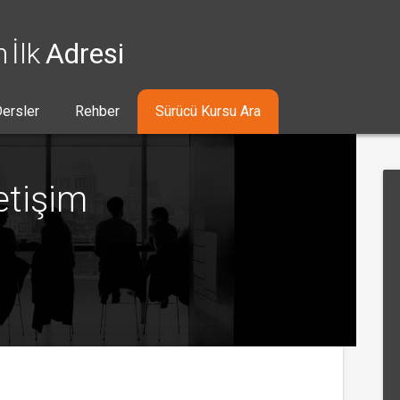
n İlk
Adresi
ersler
Rehber
Sürücü Kursu Ara
letişim