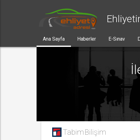
Ehliyeti
Ana Sayfa
Haberler
E-Sınav
D
İ
Tabim Bilişim