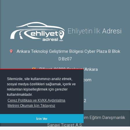
Ehliyetin İlk
Adresi
Ankara Teknoloji Geliştirme Bölgesi Cyber Plaza B Blok
D:Bz07
Bilkent, 06800 Çankaya/Ankara
Sitemizde, site kullanımınızı analiz etmek,
bilgi@ehliyetadresi.com
sosyal medya özellikleri sağlamak, içerik ve
reklamları kişiselleştirmek için çerezler
444 0 940
kullanılmaktadır.
+90 312 432 53 22
Çerez Politikası ve KVKK Aydınlatma
Metnini Okumak İçin Tıklayınız
2020 © Her Hakkı Mahfuzdur | Tabim Bilişim Eğitim Danışmanlık
İzin Ver
Sanayi Ticaret A.Ş.