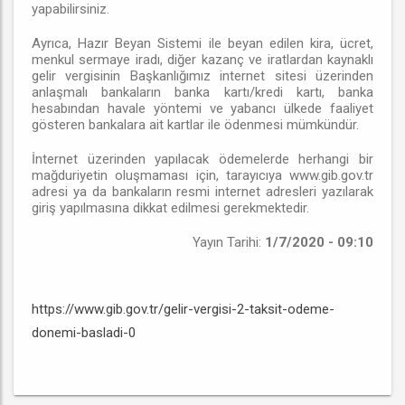
yapabilirsiniz.
Ayrıca, Hazır Beyan Sistemi ile beyan edilen kira, ücret,
menkul sermaye iradı, diğer kazanç ve iratlardan kaynaklı
gelir vergisinin Başkanlığımız internet sitesi üzerinden
anlaşmalı bankaların banka kartı/kredi kartı, banka
hesabından havale yöntemi ve yabancı ülkede faaliyet
gösteren bankalara ait kartlar ile ödenmesi mümkündür.
İnternet üzerinden yapılacak ödemelerde herhangi bir
mağduriyetin oluşmaması için, tarayıcıya www.gib.gov.tr
adresi ya da bankaların resmi internet adresleri yazılarak
giriş yapılmasına dikkat edilmesi gerekmektedir.
Yayın Tarihi:
1/7/2020 - 09:10
https://www.gib.gov.tr/gelir-vergisi-2-taksit-odeme-
donemi-basladi-0