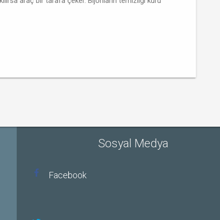
kılırsa araç bir tarafa çeker. Bijonların
temizliği kuru
Sosyal Medya
Facebook