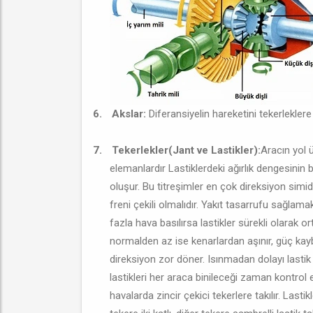
6.
Akslar:
Diferansiyelin hareketini tekerleklere i
7.
Tekerlekler(Jant ve Lastikler):
Aracın yol 
elemanlardır Lastiklerdeki ağırlık dengesini
oluşur. Bu titreşimler en çok direksiyon simidin
freni çekili olmalıdır. Yakıt tasarrufu sağlamak
fazla hava basılırsa lastikler sürekli olarak or
normalden az ise kenarlardan aşınır, güç kaybı 
direksiyon zor döner. Isınmadan dolayı lastik
lastikleri her araca binileceği zaman kontrol edi
havalarda zincir çekici tekerlere takılır. Lastikl