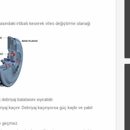
asındaki irtibatı keserek vites değiştirme olanağı
ebriyaj balatasını sıyırabilir.
iyaj kaçırır. Debriyaj kaçırıyorsa güç kaybı ve yakıt
se geçmez.