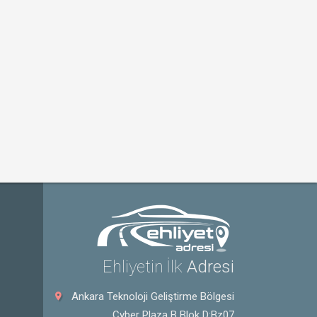
Ehliyetin İlk
Adresi
Ankara Teknoloji Geliştirme Bölgesi
Cyber Plaza B Blok D:Bz07