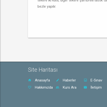
tekere iki katlı, diğer tekere şambrelli lastik ta
bezle yapılır.
Site Haritası
Anasayfa
Haberler
E-Sınav
Hakkımızda
Kurs Ara
İletişim