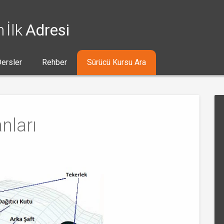
n İlk
Adresi
ersler
Rehber
Sürücü Kursu Ara
nları